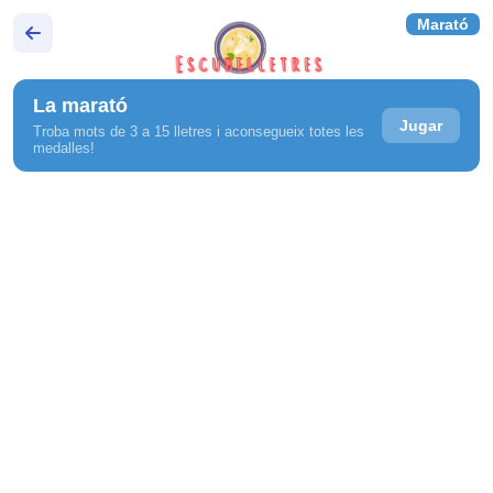
Marató
La marató
Jugar
Troba mots de 3 a 15 lletres i aconsegueix totes les
medalles!